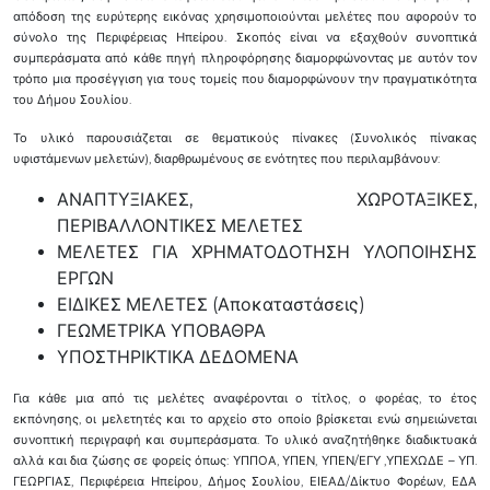
απόδοση της ευρύτερης εικόνας χρησιμοποιούνται μελέτες που αφορούν το
σύνολο της Περιφέρειας Ηπείρου. Σκοπός είναι να εξαχθούν συνοπτικά
συμπεράσματα από κάθε πηγή πληροφόρησης διαμορφώνοντας με αυτόν τον
τρόπο μια προσέγγιση για τους τομείς που διαμορφώνουν την πραγματικότητα
του Δήμου Σουλίου.
Το υλικό παρουσιάζεται σε θεματικούς πίνακες (Συνολικός πίνακας
υφιστάμενων μελετών), διαρθρωμένους σε ενότητες που περιλαμβάνουν:
ΑΝΑΠΤΥΞΙΑΚΕΣ, ΧΩΡΟΤΑΞΙΚΕΣ,
ΠΕΡΙΒΑΛΛΟΝΤΙΚΕΣ ΜΕΛΕΤΕΣ
ΜΕΛΕΤΕΣ ΓΙΑ ΧΡΗΜΑΤΟΔΟΤΗΣΗ ΥΛΟΠΟΙΗΣΗΣ
ΕΡΓΩΝ
ΕΙΔΙΚΕΣ ΜΕΛΕΤΕΣ (Αποκαταστάσεις)
ΓΕΩΜΕΤΡΙΚΑ ΥΠΟΒΑΘΡΑ
ΥΠΟΣΤΗΡΙΚΤΙΚΑ ΔΕΔΟΜΕΝΑ
Για κάθε μια από τις μελέτες αναφέρονται ο τίτλος, ο φορέας, το έτος
εκπόνησης, οι μελετητές και το αρχείο στο οποίο βρίσκεται ενώ σημειώνεται
συνοπτική περιγραφή και συμπεράσματα. Το υλικό αναζητήθηκε διαδικτυακά
αλλά και δια ζώσης σε φορείς όπως: ΥΠΠΟΑ, ΥΠΕΝ, ΥΠΕΝ/ΕΓΥ ,ΥΠΕΧΩΔΕ – ΥΠ.
ΓΕΩΡΓΙΑΣ, Περιφέρεια Ηπείρου, Δήμος Σουλίου, ΕΙΕΑΔ/Δίκτυο Φορέων, ΕΔΑ