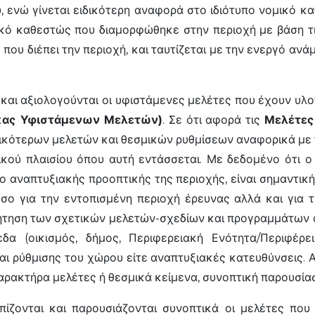
, ενώ γίνεται ειδικότερη αναφορά στο ιδιότυπο νομικό κ
κό καθεστώς που διαμορφώθηκε στην περιοχή με βάση τις π
ου διέπει την περιοχή, και ταυτίζεται με την ενεργό ανά
και αξιολογούνται οι υφιστάμενες μελέτες που έχουν υλοπ
ακας Υφιστάμενων Μελετών)
. Σε ότι αφορά τις
Μελέτες
ικότερων μελετών και θεσμικών ρυθμίσεων αναφορικά με 
ικού πλαισίου όπου αυτή εντάσσεται. Με δεδομένο ότι ο
ο αναπτυξιακής προοπτικής της περιοχής, είναι σημαντι
σο για την εντοπισμένη περιοχή έρευνας αλλά και για 
ζήτηση των σχετικών μελετών-σχεδίων και προγραμμάτων
α (οικισμός, δήμος, Περιφερειακή Ενότητα/Περιφέρε
ι ρύθμισης του χώρου είτε αναπτυξιακές κατευθύνσεις. Α
αρακτήρα μελέτες ή θεσμικά κείμενα, συνοπτική παρουσίασ
οπίζονται και παρουσιάζονται συνοπτικά οι μελέτες πο