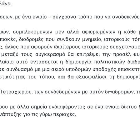
βάνει:
ων, με ένα ενιαίο – σύγχρονο τρόπο που να αναδεικνύει τ
ομών, συμπλεκόμενων μεν αλλά αφιερωμένων η κάθε μ
οπιακές, διαδρομές που συνδέουν μνημεία, ιστορικούς τόπ
, άλλες που αφορούν ιδιαίτερους ιστορικούς συσχετι¬σμο
ν μεταξύ τους συγκερασμό θα επιτρέψει την προσέλ¬κυ
αίσιο αυτό εντάσσεται η δημιουργία πολιτιστικών διαδ
 σε συνδυασμό με μια σειρά υποδομών υποδοχής επισκεπ
στικότητας του τόπου, και θα εξασφαλίσει τη δημιουργ
 Τετραχωρίου, των συνδεδεμένων με αυτόν δι¬αδρομών, τ
ρου με άλλα σημεία ενδιαφέροντος σε ένα ενιαίο δίκτυο 
άπτυξης για τις γύρω περιοχές.