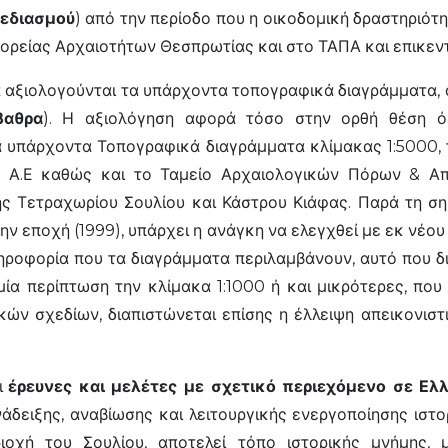
χεδιασμού
) από την περίοδο που η οικοδομική δραστηριότ
φορείας Αρχαιοτήτων Θεσπρωτίας και στο ΤΑΠΑ και επικε
α αξιολογούνται τα υπάρχοντα τοπογραφικά διαγράμματα, 
βαθρα
). Η αξιολόγηση αφορά τόσο στην ορθή θέση ό
α υπάρχοντα Τοπογραφικά διαγράμματα κλίμακας 1:5000, 
 Α.Ε καθώς και το Ταμείο Αρχαιολογικών Πόρων & Απ
 Τετραχωρίου Σουλίου και Κάστρου Κιάφας. Παρά τη σημ
ν εποχή (1999), υπάρχει η ανάγκη να ελεγχθεί με εκ νέο
ηροφορία που τα διαγράμματα περιλαμβάνουν, αυτό που δι
μία περίπτωση την κλίμακα 1:1000 ή και μικρότερες, πο
κών σχεδίων, διαπιστώνεται επίσης η έλλειψη απεικονισ
ι
έρευνες και μελέτες με σχετικό περιεχόμενο σε Ελ
άδειξης, αναβίωσης και λειτουργικής ενεργοποίησης ιστ
ιοχή του Σουλίου, αποτελεί τόπο ιστορικής μνήμης, 