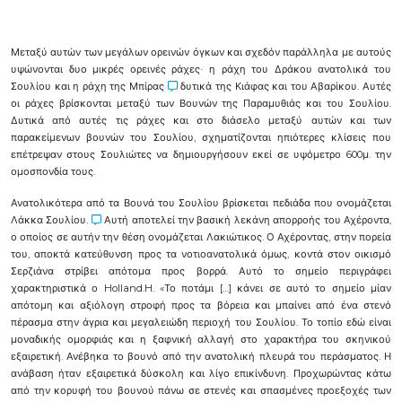
Μεταξύ αυτών των μεγάλων ορεινών όγκων και σχεδόν παράλληλα με αυτούς
υψώνονται δυο μικρές ορεινές ράχες· η ράχη του Δράκου ανατολικά του
Σουλίου και η ράχη της Μπίρας
δυτικά της Κιάφας και του Αβαρίκου. Αυτές
οι ράχες βρίσκονται μεταξύ των Βουνών της Παραμυθιάς και του Σουλίου.
Δυτικά από αυτές τις ράχες και στο διάσελο μεταξύ αυτών και των
παρακείμενων βουνών του Σουλίου, σχηματίζονται ηπιότερες κλίσεις που
επέτρεψαν στους Σουλιώτες να δημιουργήσουν εκεί σε υψόμετρο 600μ. την
ομοσπονδία τους.
Ανατολικότερα από τα Βουνά του Σουλίου βρίσκεται πεδιάδα που ονομάζεται
Λάκκα Σουλίου.
Αυτή αποτελεί την βασική λεκάνη απορροής του Αχέροντα,
ο οποίος σε αυτήν την θέση ονομάζεται Λακιώτικος. Ο Αχέροντας, στην πορεία
του, αποκτά κατεύθυνση προς τα νοτιοανατολικά όμως, κοντά στον οικισμό
Σερζιάνα στρίβει απότομα προς βορρά. Αυτό το σημείο περιγράφει
χαρακτηριστικά ο Holland.H. «Το ποτάμι […] κάνει σε αυτό το σημείο μίαν
απότομη και αξιόλογη στροφή προς τα βόρεια και μπαίνει από ένα στενό
πέρασμα στην άγρια και μεγαλειώδη περιοχή του Σουλίου. Το τοπίο εδώ είναι
μοναδικής ομορφιάς και η ξαφνική αλλαγή στο χαρακτήρα του σκηνικού
εξαιρετική. Ανέβηκα το βουνό από την ανατολική πλευρά του περάσματος. Η
ανάβαση ήταν εξαιρετικά δύσκολη και λίγο επικίνδυνη. Προχωρώντας κάτω
από την κορυφή του βουνού πάνω σε στενές και σπασμένες προεξοχές των