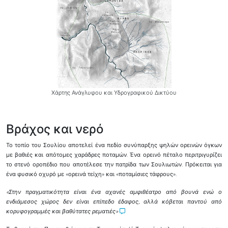
Χάρτης Ανάγλυφου και Υδρογραφικού Δικτύου
Βράχος και νερό
Το τοπίο του Σουλίου αποτελεί ένα πεδίο συνύπαρξης ψηλών ορεινών όγκων
με βαθιές και απότομες χαράδρες ποταμών. Ένα ορεινό πέταλο περιτριγυρίζει
το στενό οροπέδιο που αποτέλεσε την πατρίδα των Σουλιωτών. Πρόκειται για
ένα φυσικό οχυρό με «ορεινά τείχη» και «ποταμίσιες τάφρους».
«Στην πραγματικότητα είναι ένα αχανές αμφιθέατρο από βουνά ενώ ο
ενδιάμεσος χώρος δεν είναι επίπεδο έδαφος, αλλά κόβεται παντού από
κορυφογραμμές και βαθύτατες ρεματιές»