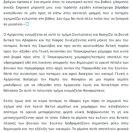
βράχων έφτασα σ’ ένα σημείο όπου το εσωτερικό αυτού του βαθιού χάσματος
άνοιξε ξαφνικά μπροστά μου, ενώ τεράστια ,σχεδόν κατακόρυφα βάραθρα
κατεύθυναν το μάτι προς τα κάτω στην σκοτεινή γραμμή, που ο ποταμός
σχηματίζει κυλώντας στο βάθος. Δεν έχω δει ποτέ άλλο τοπίο που να ξεπερνά
σε μεγαλείο.»
Ο Αχέροντας ονομάζεται σε αυτό το τμήμα Σουλιώτικος και διασχίζει τα βουνά
δυτικά του Αβαρίκου και της Κιάφας. Συνεχίζοντας κατά μήκος του ρου του
ποταμού, δυτικά της Σαμονίβας και πριν αυτός ακολουθήσει δυτική πορεία
προς την «έξοδο» στη Γλυκή συναντάει τον Τσαγκαριώτικο χείμαρρο που κυλά
από βορρά προς νότο. Ο Τσαγκαριώτικος χείμαρρος/ποταμός αποτελεί την
υδρογραφική οδό στη λεκάνης απορροής που δημιουργεί το ορεινό πέταλο των
βουνών που περιγράψαμε στην αρχή, αυτών της Παραμυθιάς και του Σουλίου.
Μετά την συνάντηση των ποταμών, και αφού διασχίσει τον οικισμό Γλυκή ο
Αχέροντας διατρέχει τον Κάμπο του Φαναρίου σε μια πορεία γεμάτη
μαιάνδρους για να οδηγηθεί στην Αχερουσία λίμνη και δυτικότερα στην
θάλασσα. Σε αυτό το τελευταίο τμήμα ονομάζεται Φαναριώτικος.
Εκτός όμως από τα κύρια ποτάμια, το έδαφος έχει πάρει το σημερινό του
σχήμα από ένα πυκνό δίκτυο ρεμάτων και χειμάρρων που κατεβαίνουν
απότομα τα ορεινά μεταφέροντας φερτά υλικά, διαβρώνοντας τη γη και
μετασχηματίζοντας αργά το τοπίο. Ειδικά τα ρέματα που κυλούν στις δυτικές
πλαγιές των βουνών του Σουλίου διαδραματίζουν σημαντικό ρόλο στην
δημιουργία και την εξέλιξη των οικισμών. Τα ρέματα αυτά αποτελούν φυσικά