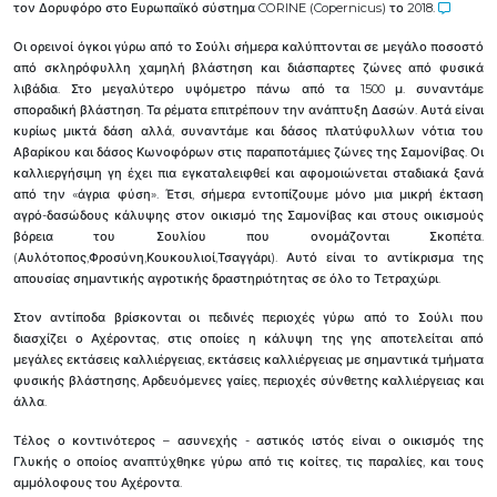
τον Δορυφόρο στο Ευρωπαϊκό σύστημα CORINE (Copernicus) το 2018.
Οι ορεινοί όγκοι γύρω από το Σούλι σήμερα καλύπτονται σε μεγάλο ποσοστό
από σκληρόφυλλη χαμηλή βλάστηση και διάσπαρτες ζώνες από φυσικά
λιβάδια. Στο μεγαλύτερο υψόμετρο πάνω από τα 1500 μ. συναντάμε
σποραδική βλάστηση. Τα ρέματα επιτρέπουν την ανάπτυξη Δασών. Αυτά είναι
κυρίως μικτά δάση αλλά, συναντάμε και δάσος πλατύφυλλων νότια του
Αβαρίκου και δάσος Κωνοφόρων στις παραποτάμιες ζώνες της Σαμονίβας. Οι
καλλιεργήσιμη γη έχει πια εγκαταλειφθεί και αφομοιώνεται σταδιακά ξανά
από την «άγρια φύση». Έτσι, σήμερα εντοπίζουμε μόνο μια μικρή έκταση
αγρό-δασώδους κάλυψης στον οικισμό της Σαμονίβας και στους οικισμούς
βόρεια του Σουλίου που ονομάζονται Σκοπέτα.
(Αυλότοπος,Φροσύνη,Κουκουλιοί,Τσαγγάρι). Αυτό είναι το αντίκρισμα της
απουσίας σημαντικής αγροτικής δραστηριότητας σε όλο το Τετραχώρι.
Στον αντίποδα βρίσκονται οι πεδινές περιοχές γύρω από το Σούλι που
διασχίζει ο Αχέροντας, στις οποίες η κάλυψη της γης αποτελείται από
μεγάλες εκτάσεις καλλιέργειας, εκτάσεις καλλιέργειας με σημαντικά τμήματα
φυσικής βλάστησης, Αρδευόμενες γαίες, περιοχές σύνθετης καλλιέργειας και
άλλα.
Τέλος ο κοντινότερος – ασυνεχής - αστικός ιστός είναι ο οικισμός της
Γλυκής ο οποίος αναπτύχθηκε γύρω από τις κοίτες, τις παραλίες, και τους
αμμόλοφους του Αχέροντα.