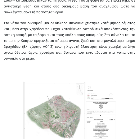
Σούλι- κατασκευάστηκαν τα Πηγάδια. Η θέση αυτή φαίνεται να επιλέχθηκε σε
αντίστοιχη θέση και στους δύο οικισμούς βάση του ανάγλυφου ώστε να
συλλέγεται αρκετή ποσότητα νερού.
Στα νότια του οικισμού μια ολόκληρη συνοικία χτίστηκε κατά μήκος ρέματος
και μέσα στην χαράδρα που έχει κατεύθυνση νοτιοδυτικά αποκόπτοντας την
οπτική επαφή με τα βόρεια και τους υπόλοιπους οικισμούς. Στο σύνολο του το
τοπίο της Κιάφας εμφανίζεται σήμερα άγονο, ξερό και στο μεγαλύτερο τμήμα
βραχώδες (βλ. χάρτης Α04.3) ενώ η λιγοστή βλάστηση είναι χαμηλή με λίγα
άγρια δέντρα, άγρια χορτάρια και βότανα που εντοπίζονται στα νότια στην
συνοικία στο ρέμα.