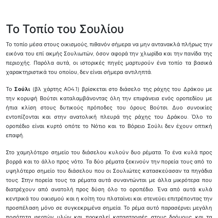
Το Τοπίο του Σουλίου
Το τοπίο μέσα στους οικισμούς, πιθανόν σήμερα να μην αντανακλά πλήρως την
εικόνα του επί ακμής Σουλιωτών, όσον αφορά την χλωρίδα και την πανίδα της
περιοχής. Παρόλα αυτά, οι ιστορικές πηγές μαρτυρούν ένα τοπίο τα βασικά
χαρακτηριστικά του οποίου, δεν είναι σήμερα αντιληπτά.
Το
Σούλι
(βλ χάρτης Α04.1) βρίσκεται στο διάσελο της ράχης του Δράκου με
την κορυφή Βούτσι καταλαμβάνοντας όλη την επιφάνεια ενός οροπεδίου με
ήπια κλίση στους δυτικούς πρόποδες του όρους Βούτσι. Δυο συνοικίες
εντοπίζονται και στην ανατολική πλευρά της ράχης του Δράκου. Όλο το
οροπέδιο είναι κυρτό οπότε το Νότιο και το Βόρειο Σούλι δεν έχουν οπτική
επαφή.
Στο χαμηλότερο σημείο του διάσελου κυλούν δυο ρέματα. Το ένα κυλά προς
βορρά και το άλλο προς νότο. Τα δύο ρέματα ξεκινούν την πορεία τους από το
υψηλότερο σημείο του διάσελου που οι Σουλιώτες κατασκεύασαν τα πηγάδια
τους. Στην πορεία τους τα ρέματα αυτά συναντώνται με άλλα μικρότερα που
διατρέχουν από ανατολή προς δύση όλο το οροπέδιο. Ένα από αυτά κυλά
κεντρικά του οικισμού και η κοίτη του πλαταίνει και στενεύει επιτρέποντας την
προσπέλαση μόνο σε συγκεκριμένα σημεία. Το ρέμα αυτό παρασέρνει μεγάλη
ποσότητα φερτών υλών και προκαλεί καταστροφές στους δρόμους και τα