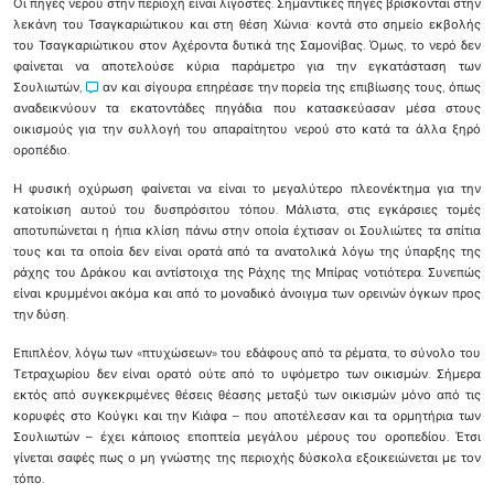
Οι πηγές νερού στην περιοχή είναι λιγοστές. Σημαντικές πηγές βρίσκονται στην
λεκάνη του Τσαγκαριώτικου και στη θέση Χώνια· κοντά στο σημείο εκβολής
του Τσαγκαριώτικου στον Αχέροντα δυτικά της Σαμονίβας. Όμως, το νερό δεν
φαίνεται να αποτελούσε κύρια παράμετρο για την εγκατάσταση των
Σουλιωτών,
αν και σίγουρα επηρέασε την πορεία της επιβίωσης τους, όπως
αναδεικνύουν τα εκατοντάδες πηγάδια που κατασκεύασαν μέσα στους
οικισμούς για την συλλογή του απαραίτητου νερού στο κατά τα άλλα ξηρό
οροπέδιο.
Η φυσική οχύρωση φαίνεται να είναι το μεγαλύτερο πλεονέκτημα για την
κατοίκιση αυτού του δυσπρόσιτου τόπου. Μάλιστα, στις εγκάρσιες τομές
αποτυπώνεται η ήπια κλίση πάνω στην οποία έχτισαν οι Σουλιώτες τα σπίτια
τους και τα οποία δεν είναι ορατά από τα ανατολικά λόγω της ύπαρξης της
ράχης του Δράκου και αντίστοιχα της Ράχης της Μπίρας νοτιότερα. Συνεπώς
είναι κρυμμένοι ακόμα και από το μοναδικό άνοιγμα των ορεινών όγκων προς
την δύση.
Επιπλέον, λόγω των «πτυχώσεων» του εδάφους από τα ρέματα, το σύνολο του
Τετραχωρίου δεν είναι ορατό ούτε από το υψόμετρο των οικισμών. Σήμερα
εκτός από συγκεκριμένες θέσεις θέασης μεταξύ των οικισμών μόνο από τις
κορυφές στο Κούγκι και την Κιάφα – που αποτέλεσαν και τα ορμητήρια των
Σουλιωτών – έχει κάποιος εποπτεία μεγάλου μέρους του οροπεδίου. Έτσι
γίνεται σαφές πως ο μη γνώστης της περιοχής δύσκολα εξοικειώνεται με τον
τόπο.