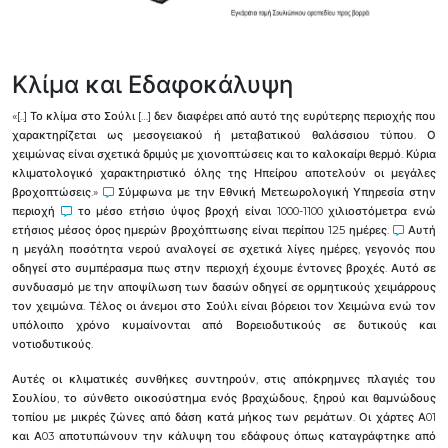
Κλίμα και Εδαφοκάλυψη
«[..] Το κλίμα στο Σούλι […] δεν διαφέρει από αυτό της ευρύτερης περιοχής που
χαρακτηρίζεται ως μεσογειακού ή μεταβατικού θαλάσσιου τύπου. Ο
χειμώνας είναι σχετικά δριμύς με χιονοπτώσεις και το καλοκαίρι θερμό. Κύρια
κλιματολογικό χαρακτηριστικό όλης της Ηπείρου αποτελούν οι μεγάλες
βροχοπτώσεις.»
Σύμφωνα με την Εθνική Μετεωρολογική Υπηρεσία στην
περιοχή
το μέσο ετήσιο ύψος βροχή είναι 1000-1100 χιλιοστόμετρα ενώ
ετήσιος μέσος όρος ημερών βροχόπτωσης είναι περίπου 125 ημέρες.
Αυτή
η μεγάλη ποσότητα νερού αναλογεί σε σχετικά λίγες ημέρες, γεγονός που
οδηγεί στο συμπέρασμα πως στην περιοχή έχουμε έντονες βροχές. Αυτό σε
συνδυασμό με την αποψίλωση των δασών οδηγεί σε ορμητικούς χειμάρρους
τον χειμώνα. Τέλος οι άνεμοι στο Σούλι είναι βόρειοι τον Χειμώνα ενώ τον
υπόλοιπο χρόνο κυμαίνονται από Βορειοδυτικούς σε δυτικούς και
νοτιοδυτικούς.
Αυτές οι κλιματικές συνθήκες συντηρούν, στις απόκρημνες πλαγιές του
Σουλίου, το σύνθετο οικοσύστημα ενός βραχώδους, ξηρού και θαμνώδους
τοπίου με μικρές ζώνες από δάση κατά μήκος των ρεμάτων. Οι χάρτες Α01
και Α03 αποτυπώνουν την κάλυψη του εδάφους όπως καταγράφτηκε από