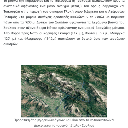
Τα βουνά της Παραμυθιάς και το Τσικουράτι (ή Τσεκούρι) πλαισιώνουν προς τα
ανατολικά αφήνοντας ένα μόνο άνοιγμα μεταξύ του όρους Ζαβρούχο και
Τσικουράτι στην περιοχή του οικισμού Γλυκή όπου διέρχεται και ο Αχέροντας
Ποταμός. Στα βόρεια συνέχεις οροσειρές κυκλώνουν το Σούλι με κορυφές
πάνω από τα 1600 μ. Δυτικά του Σουλίου υψώνονται τα λεγόμενα βουνά του
Σουλίου στον άξονα βορρά-Νότου ορθώνοντας ένα μακρύ βραχώδες μέτωπο.
Από Βορρά προς Νότο, οι κορυφές Γκούρα (1336 μ.), Βούτσι (1553 μ.), Μούργκα
(1201 μ.) και Φλάμπουρο (1342μ.) αποτελούν το δυτικό όριο των τεσσάρων
οικισμών.
Προοπτική άποψη ορεινών όγκων Σουλίου από τα νοτιοανατολικά.
Διακρίνεται το «ορεινό πέταλο» Σουλίου