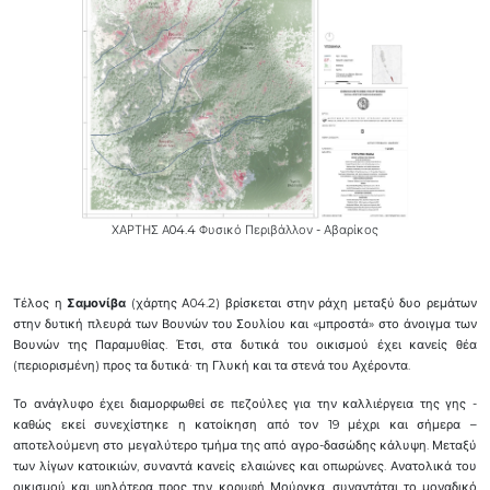
ΧΑΡΤΗΣ Α04.4 Φυσικό Περιβάλλον - Αβαρίκος
Τέλος η
Σαμονίβα
(χάρτης Α04.2) βρίσκεται στην ράχη μεταξύ δυο ρεμάτων
στην δυτική πλευρά των Βουνών του Σουλίου και «μπροστά» στο άνοιγμα των
Βουνών της Παραμυθίας. Έτσι, στα δυτικά του οικισμού έχει κανείς θέα
(περιορισμένη) προς τα δυτικά· τη Γλυκή και τα στενά του Αχέροντα.
Το ανάγλυφο έχει διαμορφωθεί σε πεζούλες για την καλλιέργεια της γης -
καθώς εκεί συνεχίστηκε η κατοίκηση από τον 19 μέχρι και σήμερα –
αποτελούμενη στο μεγαλύτερο τμήμα της από αγρο-δασώδης κάλυψη. Μεταξύ
των λίγων κατοικιών, συναντά κανείς ελαιώνες και οπωρώνες. Ανατολικά του
οικισμού και ψηλότερα προς την κορυφή Μούργκα, συναντάται το μοναδικό