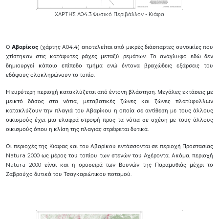
ΧΑΡΤΗΣ Α04.3 Φυσικό Περιβάλλον - Κιάφα
Ο
Αβαρίκος
(χάρτης Α04.4) αποτελείται από μικρές διάσπαρτες συνοικίες που
χτίστηκαν στις κατάφυτες ράχες μεταξύ ρεμάτων. Το ανάγλυφο εδώ δεν
δημιουργεί κάποιο επίπεδο τμήμα ενώ έντονα βραχώδεις εξάρσεις του
εδάφους ολοκληρώνουν το τοπίο.
Η ευρύτερη περιοχή κατακλύζεται από έντονη βλάστηση. Μεγάλες εκτάσεις με
μεικτό δάσος στα νότια, μεταβατικές ζώνες και ζώνες πλατύφυλλων
κατακλύζουν την πλαγιά του Αβαρίκου η οποία σε αντίθεση με τους άλλους
οικισμούς έχει μια ελαφρά στροφή προς τα νότια σε σχέση με τους άλλους
οικισμούς όπου η κλίση της πλαγιάς στρέφεται δυτικά.
Οι περιοχές της Κιάφας και του Αβαρίκου εντάσσονται σε περιοχή Προστασίας
Natura 2000 ως μέρος του τοπίου των στενών του Αχέροντα. Ακόμα, περιοχή
Natura 2000 είναι και η οροσειρά των Βουνών της Παραμυθιάς μέχρι το
Ζαβρούχο δυτικά του Τσαγκαριώτικου ποταμού.